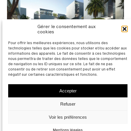
Gérer le consentement aux
cookies
Pour offrir les meilleures expériences, nous utilisons des
technologies telles que les cookies pour stocker et/ou accéder aux
informations des appareils. Le fait de consentir à ces technologies
nous permettra de traiter des données telles que le comportement
Nouveau quartier vernaculaire à Tripoli (Libye)
de navigation ou les ID uniques sur ce site. Le fait de ne pas
consentir ou de retirer son consentement peut avoir un effet
négatif sur certaines caractéristiques et fonctions.
Accepter
Thierry Bonne | Architecte
Contact
Mentions légales
Refuser
Facebook
LinkedIn
Instagram
Youtube
Voir les préférences
Mentions légales