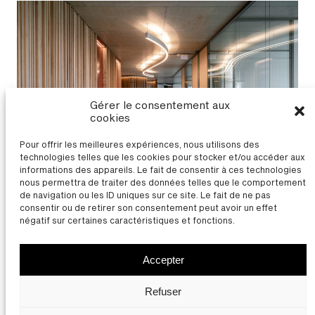
Gérer le consentement aux
cookies
Pour offrir les meilleures expériences, nous utilisons des
technologies telles que les cookies pour stocker et/ou accéder aux
informations des appareils. Le fait de consentir à ces technologies
nous permettra de traiter des données telles que le comportement
de navigation ou les ID uniques sur ce site. Le fait de ne pas
Immeuble Zash à Bezannes (51)
consentir ou de retirer son consentement peut avoir un effet
négatif sur certaines caractéristiques et fonctions.
TOUS LES PROJETS
Accepter
Thierry Bonne | Architecte
Contact
Mentions légales
Refuser
Facebook
LinkedIn
Instagram
Youtube