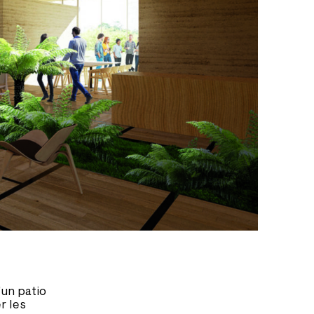
’un patio
r les