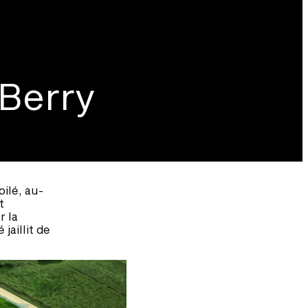
 Berry
ilé, au-
t
r la
 jaillit de