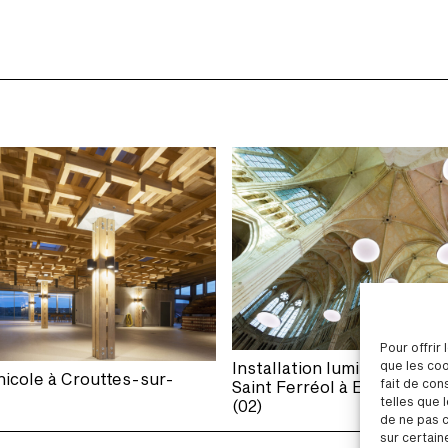
Pour offrir
que les coo
Installation lumineuse dan
nicole à Crouttes-sur-
fait de con
Saint Ferréol à Essômes-
telles que 
(02)
de ne pas c
sur certain