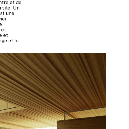
ntre et de
 site. Un
est une
 mer
e
 et
e et
age et le