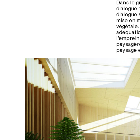
Dans le g
dialogue e
dialogue s
mise en m
végétale.
adéquatio
l’emprein
paysagère 
paysage 