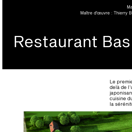
Ma
Maître d'œuvre : Thierry
Restaurant Bas
Le premie
delà de l
japonisan
cuisine du
la sérénit