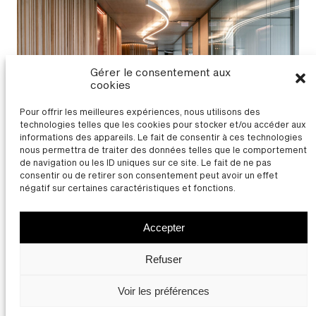
Gérer le consentement aux
cookies
Pour offrir les meilleures expériences, nous utilisons des
technologies telles que les cookies pour stocker et/ou accéder aux
informations des appareils. Le fait de consentir à ces technologies
nous permettra de traiter des données telles que le comportement
de navigation ou les ID uniques sur ce site. Le fait de ne pas
Immeuble Zash à Bezannes (51)
consentir ou de retirer son consentement peut avoir un effet
négatif sur certaines caractéristiques et fonctions.
TOUS LES PROJETS
Accepter
Thierry Bonne | Architecte
Contact
Mentions légales
Refuser
Facebook
LinkedIn
Instagram
Youtube
Voir les préférences