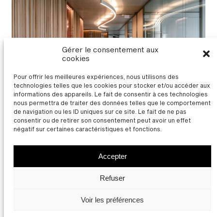
Gérer le consentement aux
cookies
Pour offrir les meilleures expériences, nous utilisons des
technologies telles que les cookies pour stocker et/ou accéder aux
informations des appareils. Le fait de consentir à ces technologies
nous permettra de traiter des données telles que le comportement
de navigation ou les ID uniques sur ce site. Le fait de ne pas
Immeuble Zash à Bezannes (51)
consentir ou de retirer son consentement peut avoir un effet
négatif sur certaines caractéristiques et fonctions.
TOUS LES PROJETS
Accepter
Thierry Bonne | Architecte
Contact
Mentions légales
Refuser
Facebook
LinkedIn
Instagram
Youtube
Voir les préférences